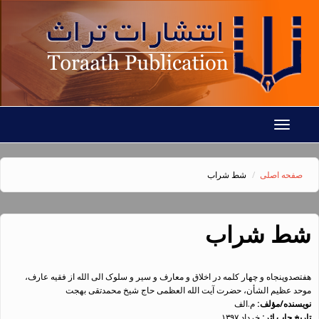
رفتن به محتوای اصلی
Toggle
navigation
صفحه اصلی
شط شراب
شط شراب
هفتصدوپنجاه و چهار کلمه در اخلاق و معارف و سیر و سلوک الی الله از فقیه عارف،
موحد عظیم الشأن، حضرت آیت الله العظمی حاج شیخ محمدتقی بهجت
نویسنده/مؤلف:
م.الف
تاریخ چاپ اثر:
خرداد ۱۳۹۷