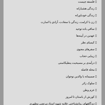
فلسفه چیست
زندگی هشیارانه
زندگی خودباورانه
زن با كرامت، زندگي با سعادت، آزادي يا اسارت
ساقي باده توحيد
عهدین در آیینه‌ها
کیمیای نظر
سفرهای معنوی
زیبایی حجاب
درآمدی بر مسیحیت پنطیکاستی
محله فاضله
صمیمانه با والدین نوجوان
سلوک زائر
عزم وطن
کورش از باستان تا امروز
دیدگاههای روانشناختی علامه شهید استاد مرتضی مطهری