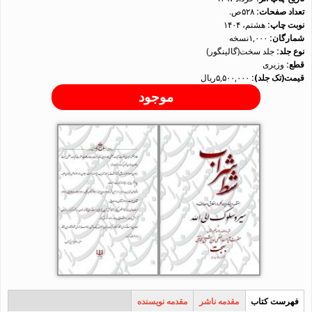
تعداد صفحات:
۵۲۸ص.
نوبت چاپ:
هشتم، ۱۴۰۴
شمارگان:
۱,۰۰۰نسخه
نوع جلد:
جلد سخت(گالینگور)
قطع:
وزیری
قیمت(تک جلد):
۵,۵۰۰,۰۰۰ریال
موجود
فهرست کتاب
(لبه
مقدمه ناشر
مقدمه نویسنده