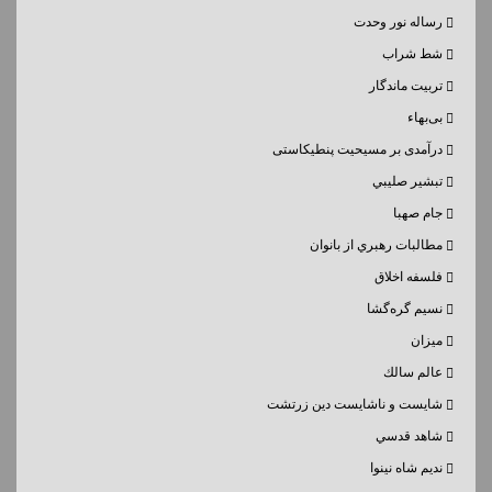
رساله نور وحدت
شط شراب
تربیت ماندگار
بی‌بهاء
درآمدی بر مسیحیت پنطیکاستی
تبشير صليبي
جام صهبا
مطالبات رهبري از بانوان
فلسفه اخلاق
نسيم گره‌گشا
میزان
عالم سالك
شايست و ناشايست دين زرتشت
شاهد قدسي
نديم شاه نينوا