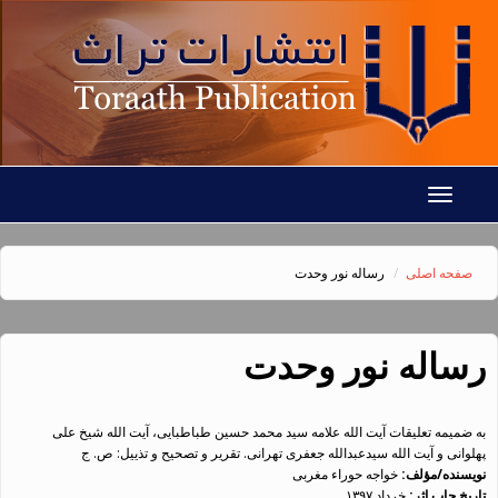
رفتن به محتوای اصلی
Toggle
navigation
صفحه اصلی
رساله نور وحدت
رساله نور وحدت
به ضمیمه تعلیقات آیت الله علامه سید محمد حسین طباطبایی، آیت الله شیخ علی
پهلوانی و آیت الله سیدعبدالله جعفری تهرانی. تقریر و تصحیح و تذییل: ص. ج
نویسنده/مؤلف:
خواجه حوراء مغربی
تاریخ چاپ اثر:
خرداد ۱۳۹۷