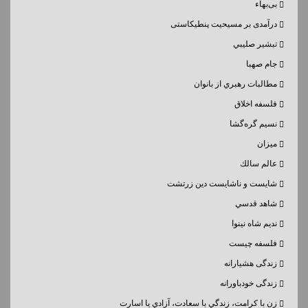
بی‌بهاء
درآمدی بر مسیحیت پنطیکاستی
تبشير صليبي
جام صهبا
مطالبات رهبري از بانوان
فلسفه اخلاق
نسيم گره‌گشا
میزان
عالم سالك
شايست و ناشايست دين زرتشت
شاهد قدسي
نديم شاه نينوا
فلسفه چیست
زندگی هشیارانه
زندگی خودباورانه
زن با كرامت، زندگي با سعادت، آزادي يا اسارت